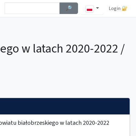
Szybkie wyszukiwanie
Szukaj
🔎︎
Login 🔐
ego w latach 2020-2022 /
owiatu białobrzeskiego w latach 2020-2022