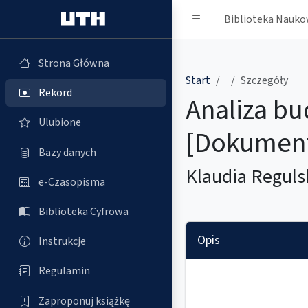
Biblioteka Nauk
Strona Główna
Strona Główna
Start
Szczegóły
Rekord
Analiza bu
Ulubione
[Dokument
Bazy danych
Klaudia Reguls
e-Czasopisma
Biblioteka Cyfrowa
Opis
Instrukcje
Regulamin
Zaproponuj książkę