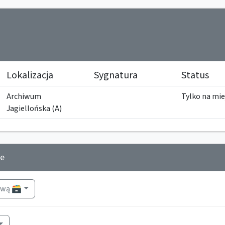
Lokalizacja
Sygnatura
Status
Archiwum
Tylko na mie
Jagiellońska (A)
je
wą 🗃️