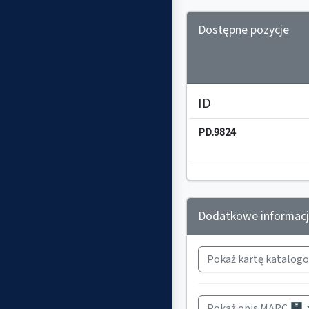
Dostępne pozycje
ID
PD.9824
Dodatkowe informac
Pokaż kartę katalogo
Pokaż opis MARC 🗄️