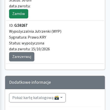
Status:
30 dni
data zwrotu:
Zamów
ID:
G.59267
Wypożyczalnia Jutrzenki (WYP)
Sygnatura:
Prawo.KRY
Status:
wypożyczona
data zwrotu:
15/10/2026
Zarezerwuj
Dodatkowe informacje
Pokaż kartę katalogową 🗃️