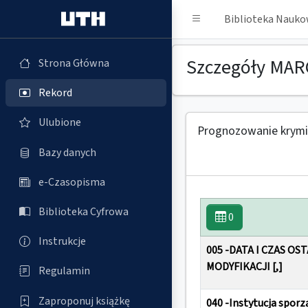
Biblioteka Nauk
Szczegóły MAR
Strona Główna
Rekord
Ulubione
Prognozowanie krymin
Bazy danych
e-Czasopisma
Biblioteka Cyfrowa
0
Instrukcje
005 -DATA I CZAS OS
MODYFIKACJI [,]
Regulamin
Zaproponuj książkę
040 -Instytucja sporzą