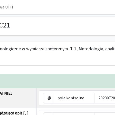
owa UTH
C21
ologiczne w wymiarze społecznym. T. 1, Metodologia, anali
TATNIEJ
@
pole kontrolne
20230720
dzająca opis [ , ]