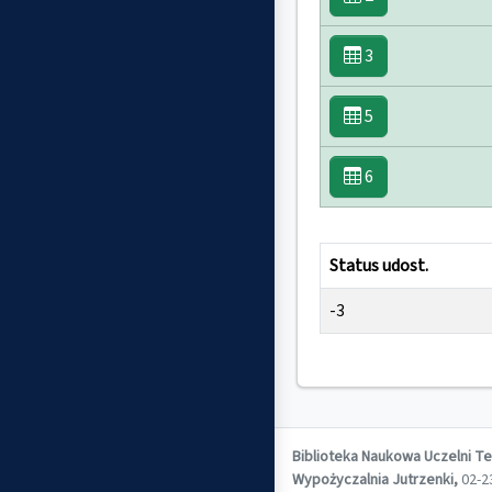
3
5
6
Status udost.
-3
Biblioteka Naukowa Uczelni T
Wypożyczalnia Jutrzenki,
02-23