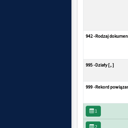
942 -Rodzaj dokumentu
995 -Działy [ , ]
999 -Rekord powiązany
1
2