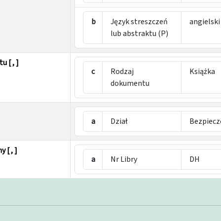
b
Język streszczeń
angielski
lub abstraktu (P)
 [ , ]
c
Rodzaj
Książka
dokumentu
a
Dział
Bezpiec
 [ , ]
a
Nr Libry
DH