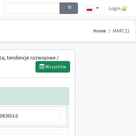
Szybkie wyszukiwanie
Szukaj
🔎︎
Login 🔐
Home
MARC21
za, tendencje rozwojowe /
Wszystkie
082652.0