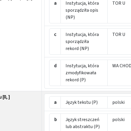
a
Instytucja, która
TOR U
sporządziła opis
(NP)
c
Instytucja, która
TOR U
sporządziła
rekord (NP)
d
Instytucja, która
WA CHO
zmodyfikowała
rekord (P)
[0, ]
a
Język tekstu (P)
polski
b
Język streszczeń
polski
lub abstraktu (P)