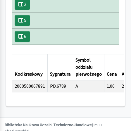
2
5
6
Symbol
oddziału
Kod kreskowy
Sygnatura
pierwotnego
Cena
Akce
2000500067891
PD.6789
A
1.00
2014
Biblioteka Naukowa Uczelni Techniczno-Handlowej
im. H.