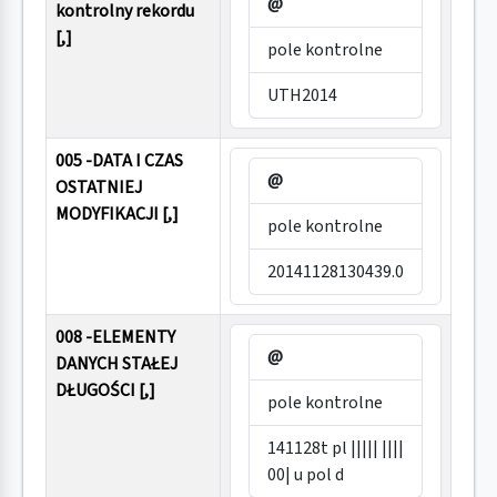
@
kontrolny rekordu
[,]
pole kontrolne
UTH2014
005 -DATA I CZAS
@
OSTATNIEJ
MODYFIKACJI [,]
pole kontrolne
20141128130439.0
008 -ELEMENTY
@
DANYCH STAŁEJ
DŁUGOŚCI [,]
pole kontrolne
141128t pl ||||| ||||
00| u pol d